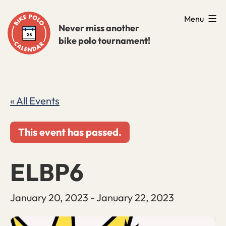
Skip
Menu
to
Never miss another
bike polo tournament!
content
« All Events
This event has passed.
ELBP6
January 20, 2023
-
January 22, 2023