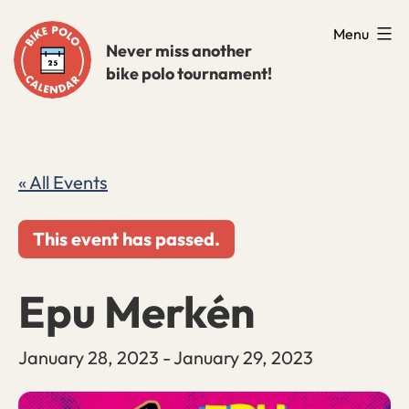
Skip
Menu
to
Never miss another
bike polo tournament!
content
« All Events
This event has passed.
Epu Merkén
January 28, 2023
-
January 29, 2023