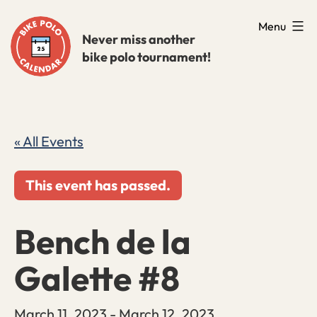
Skip
Menu
to
Never miss another
bike polo tournament!
content
« All Events
This event has passed.
Bench de la
Galette #8
March 11, 2023
-
March 12, 2023