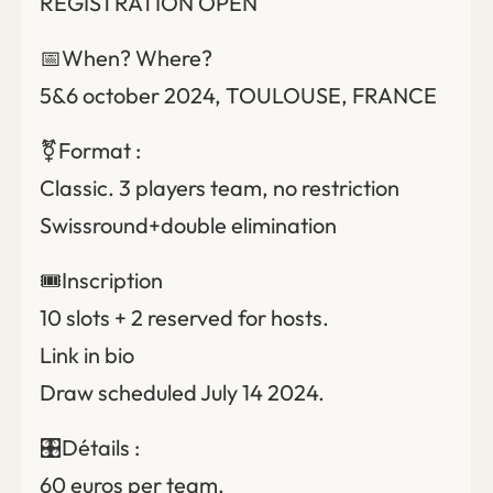
REGISTRATION OPEN
📅When? Where?
5&6 october 2024, TOULOUSE, FRANCE
⚧️Format :
Classic. 3 players team, no restriction
Swissround+double elimination
🎟️Inscription
10 slots + 2 reserved for hosts.
Link in bio
Draw scheduled July 14 2024.
🎛️Détails :
60 euros per team.