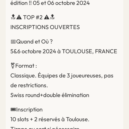
édition !! 05 et 06 octobre 2024
🔝⚠️ TOP #2 ⚠️🔝
INSCRIPTIONS OUVERTES
📅Quand et Où ?
5&6 octobre 2024 à TOULOUSE, FRANCE
⚧️Format :
Classique. Équipes de 3 joueureuses, pas
de restrictions.
Swiss round+double élimination
🎟️Inscription
10 slots + 2 réservés à Toulouse.
Tirage au sort si nécessaire.