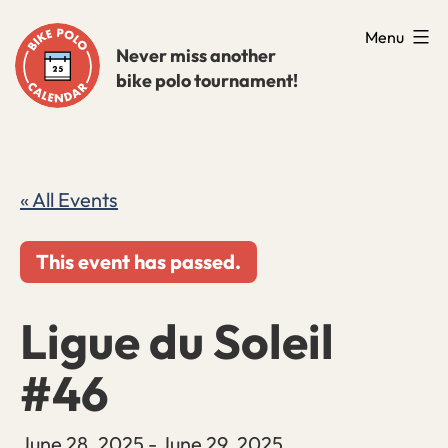
Skip
Menu
to
Never miss another
bike polo tournament!
content
« All Events
This event has passed.
Ligue du Soleil
#46
June 28, 2025
-
June 29, 2025