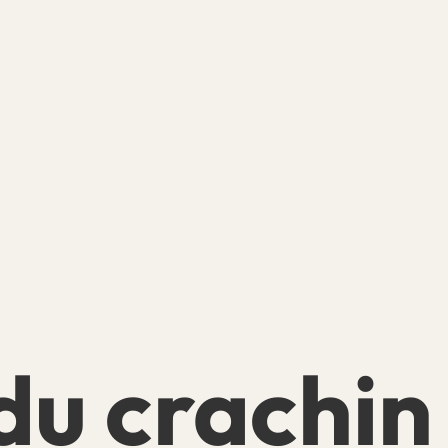
du crachin