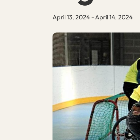
April 13, 2024
-
April 14, 2024