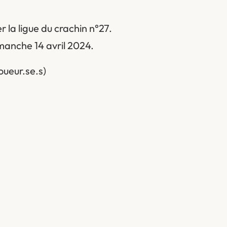
r la ligue du crachin n°27.
manche 14 avril 2024.
oueur.se.s)