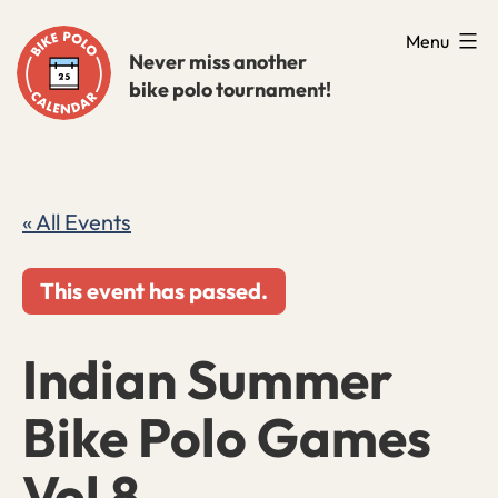
Skip
Menu
to
Never miss another
bike polo tournament!
content
« All Events
This event has passed.
Indian Summer
Bike Polo Games
Vol 8