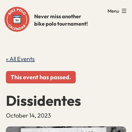
Skip
Menu
to
Never miss another
bike polo tournament!
content
« All Events
This event has passed.
Dissidentes
October 14, 2023