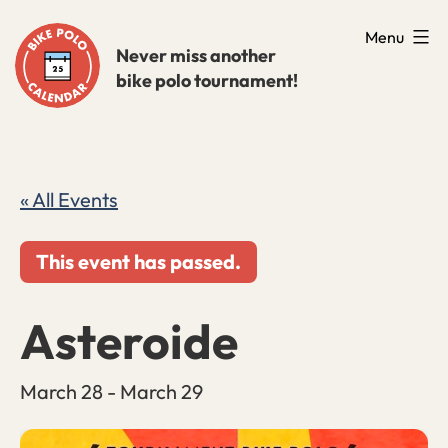
Skip
Menu
to
Never miss another
bike polo tournament!
content
« All Events
This event has passed.
Asteroide
March 28
-
March 29